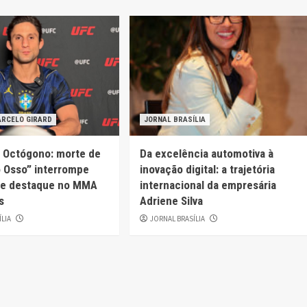
ARCELO GIRARD
JORNAL BRASÍLIA
o Octógono: morte de
Da excelência automotiva à
o Osso” interrompe
inovação digital: a trajetória
 de destaque no MMA
internacional da empresária
s
Adriene Silva
ÍLIA
JORNAL BRASÍLIA