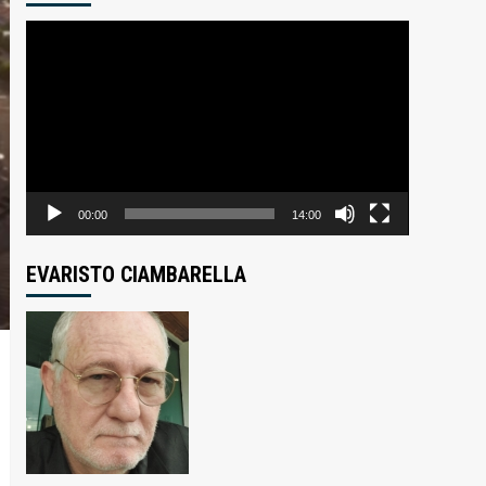
Tocador
de
vídeo
00:00
14:00
EVARISTO CIAMBARELLA