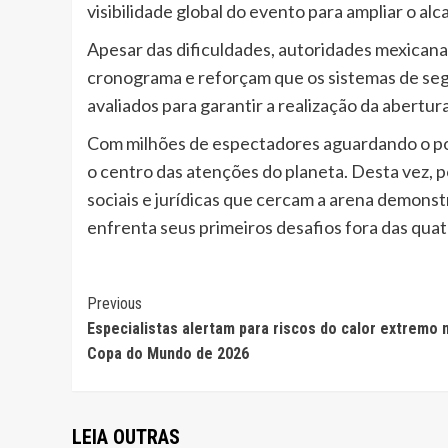
visibilidade global do evento para ampliar o al
Apesar das dificuldades, autoridades mexican
cronograma e reforçam que os sistemas de seg
avaliados para garantir a realização da abertu
Com milhões de espectadores aguardando o pont
o centro das atenções do planeta. Desta vez, p
sociais e jurídicas que cercam a arena demons
enfrenta seus primeiros desafios fora das quatr
Continue
Previous
Especialistas alertam para riscos do calor extremo 
Reading
Copa do Mundo de 2026
LEIA OUTRAS