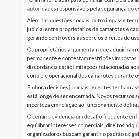
autoridades responsáveis pela segurança do e
Além das questões sociais, outro impasse tem
judicial entre proprietários de camarotes e c
gerando controvérsias sobre os direitos de us
Os proprietários argumentam que adquiriram es
permanente e contestam restrições impostas pa
discordância estão limitações relacionadas ao 
controle operacional dos camarotes durante os
Embora decisões judiciais recentes tenham asse
está longe de ser encerrada. Novos recursos
incerteza em relação ao funcionamento definit
O cenário evidencia um desafio frequente enf
equilibrar interesses comerciais, direitos adq
organizadores buscam garantir o padrão exigi