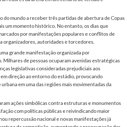
dio do mundo a receber três partidas de abertura de Copas
is um momento histórico. No entanto, os dias que
arcados por manifestações populares e conflitos de
ra organizadores, autoridades e torcedores.
i uma grande manifestação organizada por
. Milhares de pessoas ocuparam avenidas estratégicas
as legislativas consideradas prejudiciais aos
 em direção ao entorno do estádio, provocando
 urbana em uma das regiões mais movimentadas da
zaram ações simbólicas contra estruturas e monumentos
fação com políticas públicas e reivindicando maior
ou repercussão nacional e novas manifestações já
 abertura da competição, aumentando a preocupação das