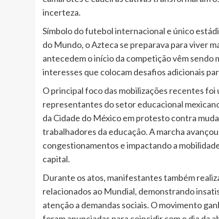
incerteza.
Símbolo do futebol internacional e único está
do Mundo, o Azteca se preparava para viver ma
antecedem o início da competição vêm sendo m
interesses que colocam desafios adicionais pa
O principal foco das mobilizações recentes fo
representantes do setor educacional mexicano
da Cidade do México em protesto contra mudanç
trabalhadores da educação. A marcha avançou
congestionamentos e impactando a mobilidade
capital.
Durante os atos, manifestantes também reali
relacionados ao Mundial, demonstrando insatis
atenção a demandas sociais. O movimento ganh
foram anunciadas para coincidir com o dia da