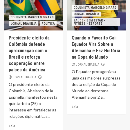
COLUNISTA MARCELO GIRARD
JORNAL BRASÍLIA
COLUNISTA MARCELO GIRARD
SAÚDE - BEM ESTAR -
JORNAL BRASÍLIA
POLÍTICA
FITNESS - ESPORTE
Presidente eleito da
Quando o Favorito Cai:
Colômbia defende
Equador Vira Sobre a
aproximação com o
Alemanha e Faz História
Brasil e reforça
na Copa do Mundo
cooperação entre
JORNAL BRASÍLIA
países da América
O Equador protagonizou
JORNAL BRASÍLIA
uma das maiores surpresas
O presidente eleito da
desta edição da Copa do
Colômbia, Abelardo de la
Mundo ao derrotar a
Espriella, manifestou nesta
Alemanha por 2 a...
quinta-feira (25) o
Leia
interesse em fortalecer as
relações diplomáticas...
Leia