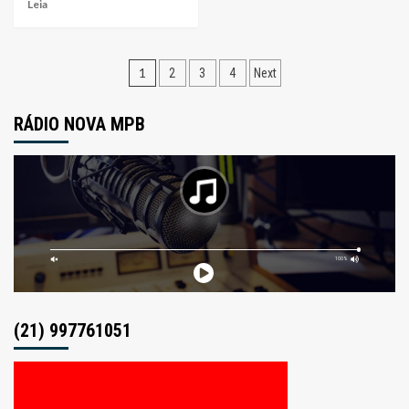
Leia
Navegação
1
2
3
4
Next
por
RÁDIO NOVA MPB
posts
(21) 997761051