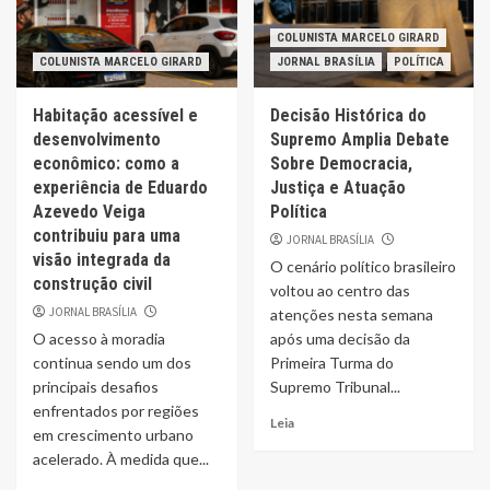
COLUNISTA MARCELO GIRARD
COLUNISTA MARCELO GIRARD
JORNAL BRASÍLIA
POLÍTICA
Habitação acessível e
Decisão Histórica do
desenvolvimento
Supremo Amplia Debate
econômico: como a
Sobre Democracia,
experiência de Eduardo
Justiça e Atuação
Azevedo Veiga
Política
contribuiu para uma
JORNAL BRASÍLIA
visão integrada da
O cenário político brasileiro
construção civil
voltou ao centro das
JORNAL BRASÍLIA
atenções nesta semana
O acesso à moradia
após uma decisão da
continua sendo um dos
Primeira Turma do
principais desafios
Supremo Tribunal...
enfrentados por regiões
Leia
em crescimento urbano
acelerado. À medida que...