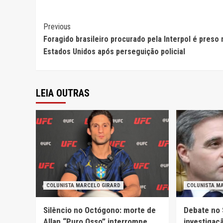
Continue
Previous
Foragido brasileiro procurado pela Interpol é preso
Reading
Estados Unidos após perseguição policial
LEIA OUTRAS
COLUNISTA MARCELO GIRARD
COLUNISTA M
Silêncio no Octógono: morte de
Debate no 
Allan “Puro Osso” interrompe
investigaç