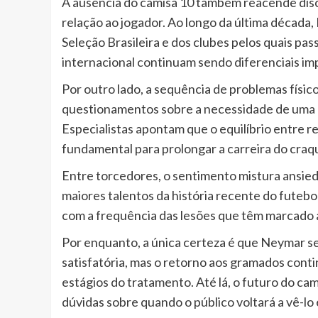
A ausência do camisa 10 também reacende dis
relação ao jogador. Ao longo da última década
Seleção Brasileira e dos clubes pelos quais pas
internacional continuam sendo diferenciais im
Por outro lado, a sequência de problemas físic
questionamentos sobre a necessidade de uma g
Especialistas apontam que o equilíbrio entre 
fundamental para prolongar a carreira do craqu
Entre torcedores, o sentimento mistura ansie
maiores talentos da história recente do futeb
com a frequência das lesões que têm marcado a
Por enquanto, a única certeza é que Neymar s
satisfatória, mas o retorno aos gramados cont
estágios do tratamento. Até lá, o futuro do c
dúvidas sobre quando o público voltará a vê-lo