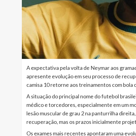
A expectativa pela volta de Neymar aos grama
apresente evolução em seu processo de recuper
camisa 10 retorne aos treinamentos com bola ou 
A situação do principal nome do futebol brasi
médico e torcedores, especialmente em um m
lesão muscular de grau 2 na panturrilha direi
recuperação, mas os prazos inicialmente proje
Os exames mais recentes apontaram uma evolu