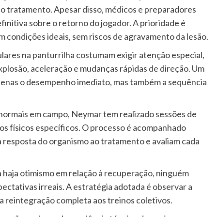
lo tratamento. Apesar disso, médicos e preparadores
finitiva sobre o retorno do jogador. A prioridade é
em condições ideais, sem riscos de agravamento da lesão.
ares na panturrilha costumam exigir atenção especial,
plosão, aceleração e mudanças rápidas de direção. Um
penas o desempenho imediato, mas também a sequência
normais em campo, Neymar tem realizado sessões de
hos físicos específicos. O processo é acompanhado
a resposta do organismo ao tratamento e avaliam cada
a haja otimismo em relação à recuperação, ninguém
ctativas irreais. A estratégia adotada é observar a
ua reintegração completa aos treinos coletivos.