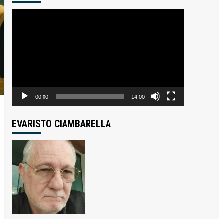
Tocador
de
vídeo
00:00
14:00
EVARISTO CIAMBARELLA