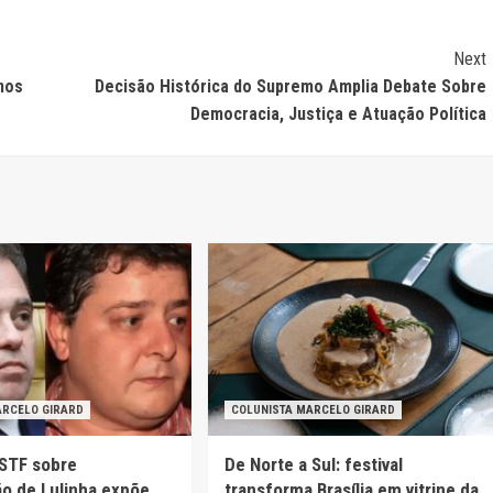
Next
 nos
Decisão Histórica do Supremo Amplia Debate Sobre
Democracia, Justiça e Atuação Política
ARCELO GIRARD
COLUNISTA MARCELO GIRARD
STF sobre
De Norte a Sul: festival
ão de Lulinha expõe
transforma Brasília em vitrine da