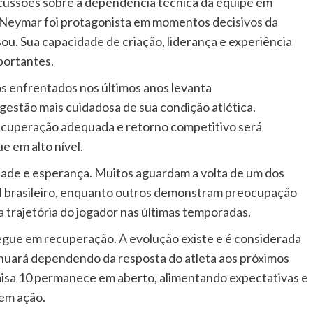
cussões sobre a dependência técnica da equipe em
, Neymar foi protagonista em momentos decisivos da
sou. Sua capacidade de criação, liderança e experiência
portantes.
os enfrentados nos últimos anos levanta
estão mais cuidadosa de sua condição atlética.
recuperação adequada e retorno competitivo será
e em alto nível.
dade e esperança. Muitos aguardam a volta de um dos
ol brasileiro, enquanto outros demonstram preocupação
 trajetória do jogador nas últimas temporadas.
egue em recuperação. A evolução existe e é considerada
inuará dependendo da resposta do atleta aos próximos
amisa 10 permanece em aberto, alimentando expectativas e
 em ação.