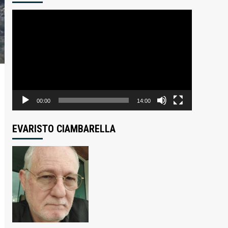
Tocador
de
vídeo
00:00
14:00
EVARISTO CIAMBARELLA