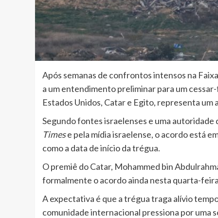
Após semanas de confrontos intensos na Faixa
a um entendimento preliminar para um cessar-f
Estados Unidos, Catar e Egito, representa um a
Segundo fontes israelenses e uma autoridade d
Times
e pela mídia israelense, o acordo está em
como a data de início da trégua.
O premiê do Catar, Mohammed bin Abdulrahman 
formalmente o acordo ainda nesta quarta-feira
A expectativa é que a trégua traga alívio temp
comunidade internacional pressiona por uma s