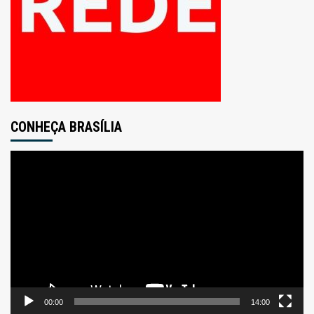
CONHEÇA BRASÍLIA
Tocador
de
vídeo
00:00
14:00