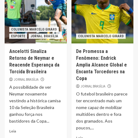
COLUNISTA MARCELO GIRARD
ESPORTE
JORNAL BRASÍLIA
COLUNISTA MARCELO GIRARD
Ancelotti Sinaliza
De Promessa a
Retorno de Neymar e
Fenômeno: Endrick
Reacende Esperança da
Amplia Alcance Global e
Torcida Brasileira
Encanta Torcedores na
Copa
JORNAL BRASÍLIA
JORNAL BRASÍLIA
A possibilidade de ver
Neymar novamente
O futebol brasileiro parece
vestindo a histórica camisa
ter encontrado mais um
10 da Seleção Brasileira
nome capaz de mobilizar
ganhou força nos
multidões dentro e fora
bastidores da Copa...
dos gramados. Aos
poucos,...
Leia
Leia