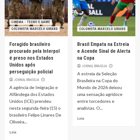
CINEMA - TECNO E GAME
COLUNISTA MARCELO GIRARD
COLUNISTA MARCELO GIRARD
Foragido brasileiro
Brasil Empata na Estreia
procurado pela Interpol
e Acende Sinal de Alerta
é preso nos Estados
na Copa
Unidos após
JORNAL BRASÍLIA
perseguição policial
A estreia da Seleção
JORNAL BRASÍLIA
Brasileira na Copa do
A agência de Imigração e
Mundo de 2026 deixou
Alfândega dos Estados
uma sensação agridoce
Unidos (ICE) prendeu
entre torcedores e
nesta segunda-feira (15) o
analistas. O...
brasileiro Felipe Linares De
Leia
Oliveira...
Leia