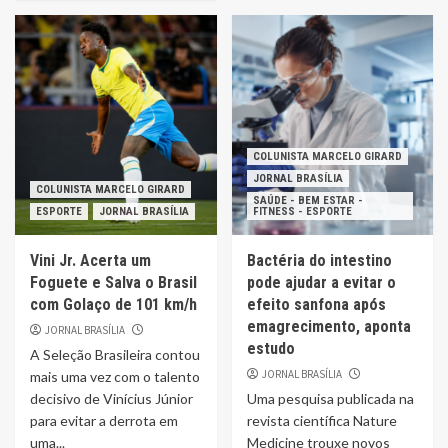
COLUNISTA MARCELO GIRARD
JORNAL BRASÍLIA
COLUNISTA MARCELO GIRARD
SAÚDE - BEM ESTAR -
ESPORTE
JORNAL BRASÍLIA
FITNESS - ESPORTE
Vini Jr. Acerta um
Bactéria do intestino
Foguete e Salva o Brasil
pode ajudar a evitar o
com Golaço de 101 km/h
efeito sanfona após
emagrecimento, aponta
JORNAL BRASÍLIA
estudo
A Seleção Brasileira contou
JORNAL BRASÍLIA
mais uma vez com o talento
decisivo de Vinícius Júnior
Uma pesquisa publicada na
para evitar a derrota em
revista científica Nature
uma...
Medicine trouxe novos