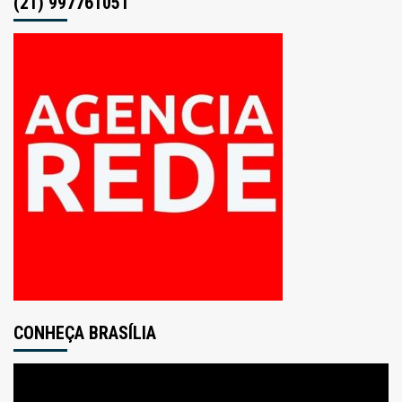
(21) 997761051
CONHEÇA BRASÍLIA
Tocador
de