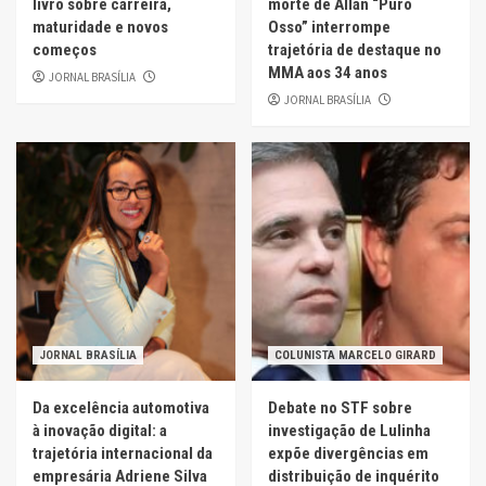
livro sobre carreira,
morte de Allan “Puro
maturidade e novos
Osso” interrompe
começos
trajetória de destaque no
MMA aos 34 anos
JORNAL BRASÍLIA
JORNAL BRASÍLIA
JORNAL BRASÍLIA
COLUNISTA MARCELO GIRARD
Da excelência automotiva
Debate no STF sobre
à inovação digital: a
investigação de Lulinha
trajetória internacional da
expõe divergências em
empresária Adriene Silva
distribuição de inquérito