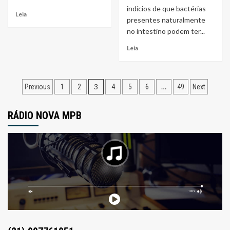
indícios de que bactérias
Leia
presentes naturalmente
no intestino podem ter...
Leia
Navegação
3
…
Previous
1
2
4
5
6
49
Next
por
RÁDIO NOVA MPB
posts