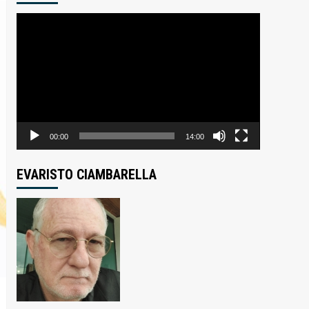
Tocador
de
vídeo
00:00
14:00
EVARISTO CIAMBARELLA