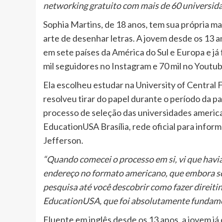
networking gratuito com mais de 60 universid
Sophia Martins, de 18 anos, tem sua própria ma
arte de desenhar letras. A jovem desde os 13 a
em sete países da América do Sul e Europa e j
mil seguidores no Instagram e 70 mil no Youtub
Ela escolheu estudar na University of Central
resolveu tirar do papel durante o período da 
processo de seleção das universidades america
EducationUSA Brasília, rede oficial para info
Jefferson.
“Quando comecei o processo em si, vi que havi
endereço no formato americano, que embora s
pesquisa até você descobrir como fazer direitin
EducationUSA, que foi absolutamente fundame
Fluente em inglês desde os 13 anos, a jovem já