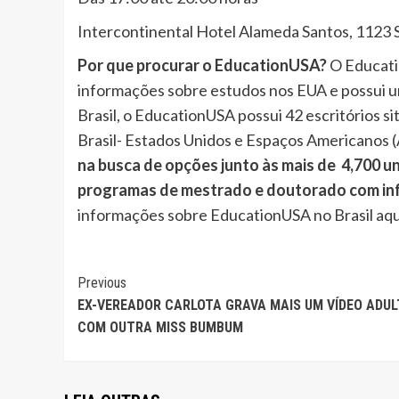
Intercontinental Hotel Alameda Santos, 1123 S
Por que procurar o EducationUSA?
O Educati
informações sobre estudos nos EUA e possui u
Brasil, o EducationUSA possui 42 escritórios si
Brasil- Estados Unidos e Espaços Americanos 
na busca de opções junto às mais de 4,700 u
programas de mestrado e doutorado com inf
informações sobre EducationUSA no Brasil aqu
Continue
Previous
EX-VEREADOR CARLOTA GRAVA MAIS UM VÍDEO ADU
Reading
COM OUTRA MISS BUMBUM