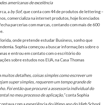
ades americanas de excelência
rca, a
by Sof
, que conta com 44 de produtos de lettering –
nos, comercializa na internet produtos, hoje licenciados
á fecha parcerias com marcas, contando com mais de 600
e.
 Florida, onde pretende estudar Business, sonho que
pandemia. Sophia começou a buscar informações sobre o
nas e entrou em contato com o escritório do
rmações sobre estudos nos EUA, na Casa Thomas
a muitos detalhes, coisas simples como escrever um
ejam super simples, requerem um tempo grande de
ho. Foi então que procurei a assessoria individual do
ntal no meu processo de aplicação,”
conta Sophia
 contava com a experiência do último ano do High School,