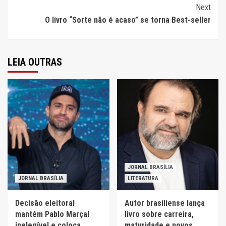
Next
O livro “Sorte não é acaso” se torna Best-seller
LEIA OUTRAS
JORNAL BRASÍLIA
JORNAL BRASÍLIA
LITERATURA
Decisão eleitoral
Autor brasiliense lança
mantém Pablo Marçal
livro sobre carreira,
inelegível e coloca
maturidade e novos