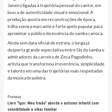
Janeiro ligadas à trajetória pessoal do cantor, em
busca de autenticidade visual e emocional. A
produção aposta em reconstruções de época,
trilha sonora marcante e forte apelo popular para
aproximar o público da essência do samba carioca.
Ainda sem data oficial de estreia, o longa já
desperta grande expectativa entre fãs do samba e
admiradores da carreira de Zeca Pagodinho,
artista que transformou irreverência, simplicidade
e talento em uma das trajetórias mais respeitadas
da música brasileira.
Continue
Previous
Livro “Igor: Meu Irmão” aborda o autismo infantil com
Reading
sensibilidade e olhar familiar