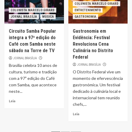
COLUNISTA MARCELO GIRARD
COLUNISTA MARCELO GIRARD
ENTRETENIMENTO
JORNAL BRASÍLIA
MÚSICA
GASTRONOMIA
Circuito Samba Popular
Gastronomia em
integra a 97ª edição do
Evidência: Festival
Café com Samba neste
Revoluciona Cena
sábado na Torre de TV
Culinária no Distrito
Federal
JORNAL BRASÍLIA
JORNAL BRASÍLIA
Brasília celebra 10 anos de
cultura, turismo e tradição
O Distrito Federal vive um
com a 97ª edição do Café
momento de efervescência
com Samba, que acontece
gastronómica. Um festival
neste...
dedicado à culinária local e
internacional tem reunido
Leia
chefs,...
Leia