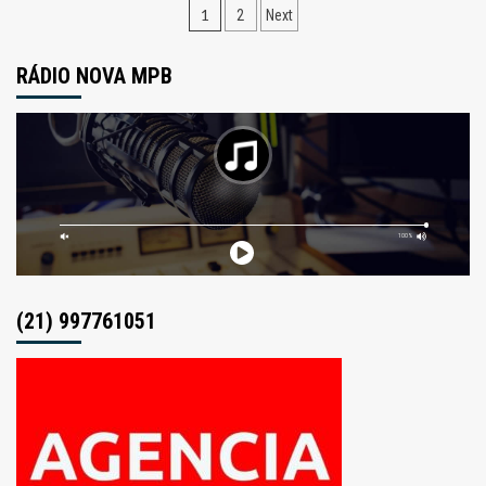
Navegação
1
2
Next
por
RÁDIO NOVA MPB
posts
(21) 997761051