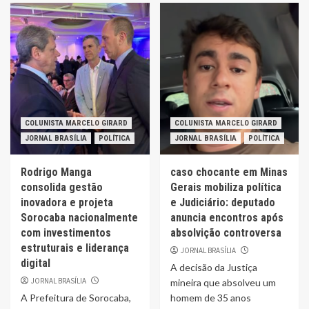
COLUNISTA MARCELO GIRARD
COLUNISTA MARCELO GIRARD
JORNAL BRASÍLIA
POLÍTICA
JORNAL BRASÍLIA
POLÍTICA
Rodrigo Manga
caso chocante em Minas
consolida gestão
Gerais mobiliza política
inovadora e projeta
e Judiciário: deputado
Sorocaba nacionalmente
anuncia encontros após
com investimentos
absolvição controversa
estruturais e liderança
JORNAL BRASÍLIA
digital
A decisão da Justiça
JORNAL BRASÍLIA
mineira que absolveu um
A Prefeitura de Sorocaba,
homem de 35 anos