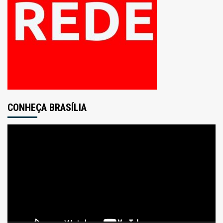
CONHEÇA BRASÍLIA
Tocador
de
vídeo