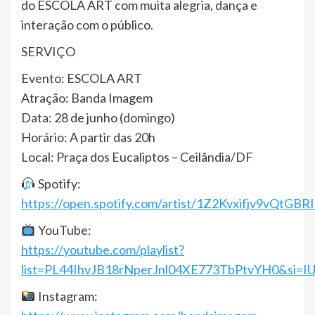
do ESCOLA ART com muita alegria, dança e
interação com o público.
SERVIÇO
Evento: ESCOLA ART
Atração: Banda Imagem
Data: 28 de junho (domingo)
Horário: A partir das 20h
Local: Praça dos Eucaliptos – Ceilândia/DF
Spotify:
https://open.spotify.com/artist/1Z2Kvxifjv9vQtGBR
YouTube:
https://youtube.com/playlist?
list=PL44IhvJB18rNperJnl04XE773TbPtvYH0&si=IU
Instagram: