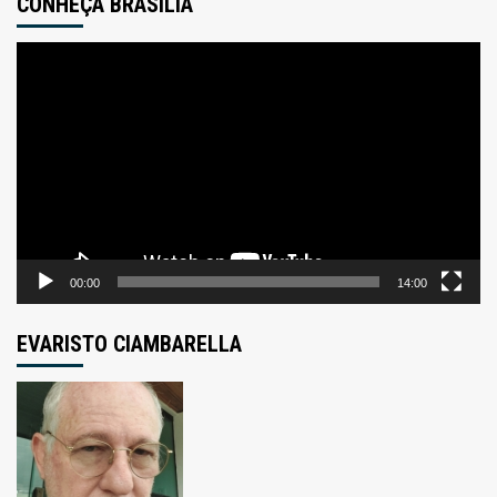
CONHEÇA BRASÍLIA
Tocador
de
vídeo
00:00
14:00
EVARISTO CIAMBARELLA