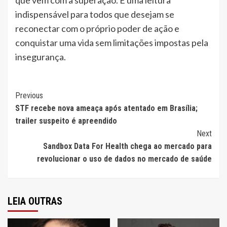
que vem com a superação. É uma leitura
indispensável para todos que desejam se
reconectar com o próprio poder de ação e
conquistar uma vida sem limitações impostas pela
insegurança.
Continue
Previous
STF recebe nova ameaça após atentado em Brasília;
Reading
trailer suspeito é apreendido
Next
Sandbox Data For Health chega ao mercado para
revolucionar o uso de dados no mercado de saúde
LEIA OUTRAS