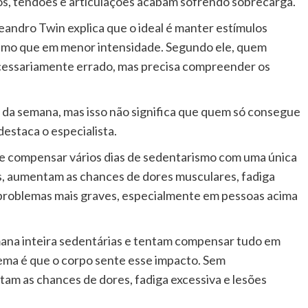
s, tendões e articulações acabam sofrendo sobrecarga.
Leandro Twin explica que o ideal é manter estímulos
esmo que em menor intensidade. Segundo ele, quem
ecessariamente errado, mas precisa compreender os
go da semana, mas isso não significa que quem só consegue
destaca o especialista.
de compensar vários dias de sedentarismo com uma única
, aumentam as chances de dores musculares, fadiga
té problemas mais graves, especialmente em pessoas acima
ana inteira sedentárias e tentam compensar tudo em
ema é que o corpo sente esse impacto. Sem
tam as chances de dores, fadiga excessiva e lesões