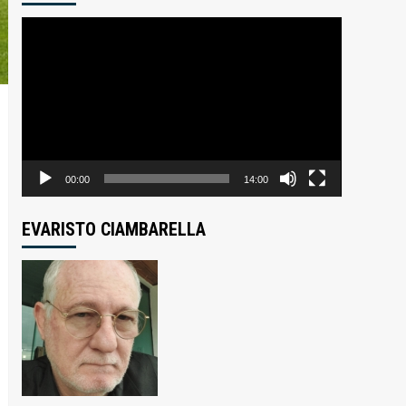
Tocador
de
vídeo
00:00
14:00
EVARISTO CIAMBARELLA