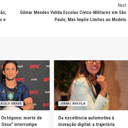
Next
são,
Gilmar Mendes Valida Escolas Cívico-Militares em São
o e
Paulo, Mas Impõe Limites ao Modelo
ARCELO GIRARD
JORNAL BRASÍLIA
o Octógono: morte de
Da excelência automotiva à
o Osso” interrompe
inovação digital: a trajetória