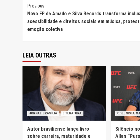
Continue
Previous
Novo EP da Amado e Silva Records transforma inclu
Reading
acessibilidade e direitos sociais em música, protest
emoção coletiva
LEIA OUTRAS
JORNAL BRASÍLIA
LITERATURA
COLUNISTA M
Autor brasiliense lança livro
Silêncio n
sobre carreira, maturidade e
Allan “Pur