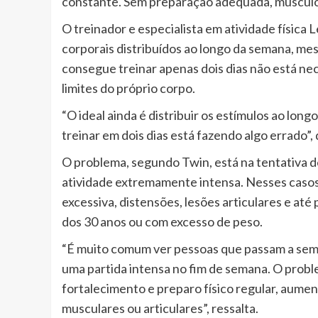
constante. Sem preparação adequada, músculo
O treinador e especialista em atividade física 
corporais distribuídos ao longo da semana, m
consegue treinar apenas dois dias não está n
limites do próprio corpo.
“O ideal ainda é distribuir os estímulos ao lon
treinar em dois dias está fazendo algo errado”, 
O problema, segundo Twin, está na tentativa 
atividade extremamente intensa. Nesses casos
excessiva, distensões, lesões articulares e a
dos 30 anos ou com excesso de peso.
“É muito comum ver pessoas que passam a sem
uma partida intensa no fim de semana. O probl
fortalecimento e preparo físico regular, aumen
musculares ou articulares”, ressalta.