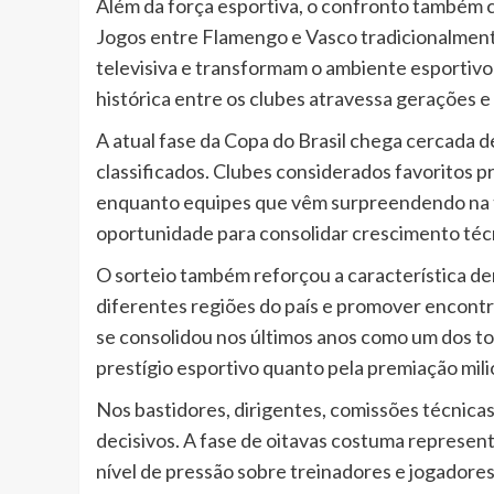
Além da força esportiva, o confronto também c
Jogos entre Flamengo e Vasco tradicionalment
televisiva e transformam o ambiente esportivo
histórica entre os clubes atravessa gerações e
A atual fase da Copa do Brasil chega cercada d
classificados. Clubes considerados favoritos p
enquanto equipes que vêm surpreendendo na 
oportunidade para consolidar crescimento técni
O sorteio também reforçou a característica d
diferentes regiões do país e promover encontro
se consolidou nos últimos anos como um dos tor
prestígio esportivo quanto pela premiação milio
Nos bastidores, dirigentes, comissões técnicas
decisivos. A fase de oitavas costuma represen
nível de pressão sobre treinadores e jogador