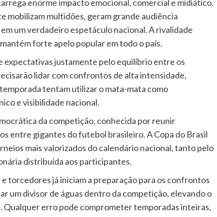
arrega enorme impacto emocional, comercial e midiático.
e mobilizam multidões, geram grande audiência
 em um verdadeiro espetáculo nacional. A rivalidade
 mantém forte apelo popular em todo o país.
e expectativas justamente pelo equilíbrio entre os
recisarão lidar com confrontos de alta intensidade,
temporada tentam utilizar o mata-mata como
co e visibilidade nacional.
emocrática da competição, conhecida por reunir
s entre gigantes do futebol brasileiro. A Copa do Brasil
neios mais valorizados do calendário nacional, tanto pelo
nária distribuída aos participantes.
 e torcedores já iniciam a preparação para os confrontos
tar um divisor de águas dentro da competição, elevando o
es. Qualquer erro pode comprometer temporadas inteiras,