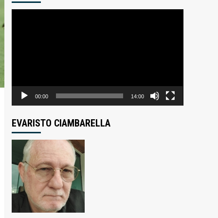
Tocador
de
vídeo
00:00
14:00
EVARISTO CIAMBARELLA