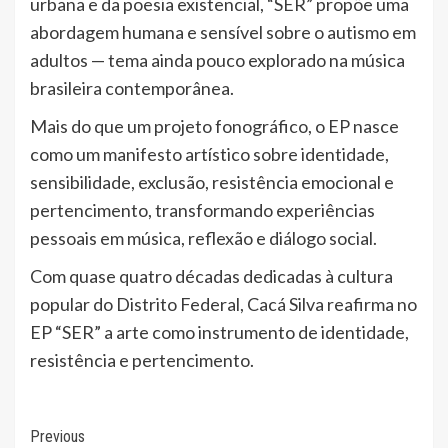
urbana e da poesia existencial, “SER” propõe uma
abordagem humana e sensível sobre o autismo em
adultos — tema ainda pouco explorado na música
brasileira contemporânea.
Mais do que um projeto fonográfico, o EP nasce
como um manifesto artístico sobre identidade,
sensibilidade, exclusão, resistência emocional e
pertencimento, transformando experiências
pessoais em música, reflexão e diálogo social.
Com quase quatro décadas dedicadas à cultura
popular do Distrito Federal, Cacá Silva reafirma no
EP “SER” a arte como instrumento de identidade,
resistência e pertencimento.
Continue
Previous