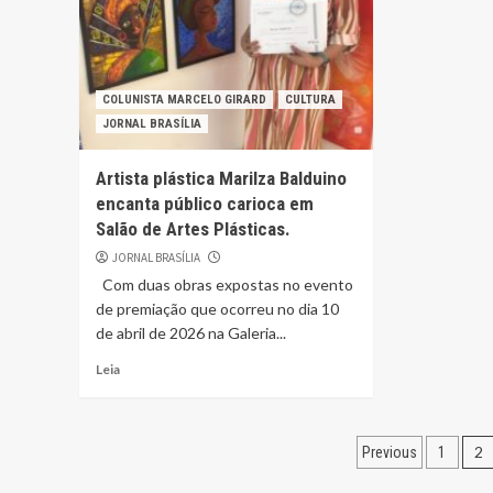
COLUNISTA MARCELO GIRARD
CULTURA
JORNAL BRASÍLIA
Artista plástica Marilza Balduino
encanta público carioca em
Salão de Artes Plásticas.
JORNAL BRASÍLIA
Com duas obras expostas no evento
de premiação que ocorreu no dia 10
de abril de 2026 na Galeria...
Leia
Navegaçã
2
Previous
1
por