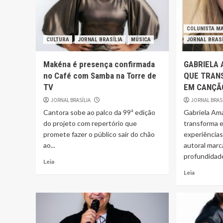
COLUNISTA M
CULTURA
JORNAL BRASÍLIA
MÚSICA
JORNAL BRASÍ
Makéna é presença confirmada
GABRIELA 
no Café com Samba na Torre de
QUE TRAN
TV
EM CANÇÃ
JORNAL BRASÍLIA
JORNAL BRAS
Cantora sobe ao palco da 99ª edição
Gabriela Am
do projeto com repertório que
transforma 
promete fazer o público sair do chão
experiência
ao...
autoral marc
profundidade
Leia
Leia