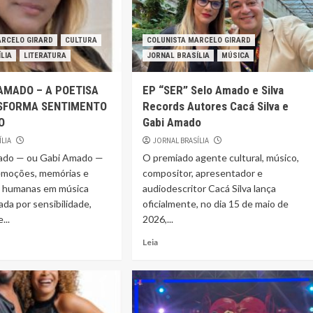
ARCELO GIRARD
CULTURA
COLUNISTA MARCELO GIRARD
LIA
LITERATURA
JORNAL BRASÍLIA
MÚSICA
AMADO – A POETISA
EP “SER” Selo Amado e Silva
SFORMA SENTIMENTO
Records Autores Cacá Silva e
O
Gabi Amado
ÍLIA
JORNAL BRASÍLIA
ado — ou Gabi Amado —
O premiado agente cultural, músico,
emoções, memórias e
compositor, apresentador e
s humanas em música
audiodescritor Cacá Silva lança
ada por sensibilidade,
oficialmente, no dia 15 de maio de
...
2026,...
Leia