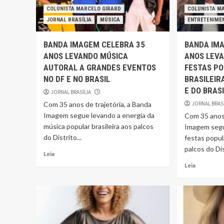
COLUNISTA MARCELO GIRARD
COLUNISTA M
JORNAL BRASÍLIA
MÚSICA
ENTRETENIME
BANDA IMAGEM CELEBRA 35
BANDA IM
ANOS LEVANDO MÚSICA
ANOS LEV
AUTORAL A GRANDES EVENTOS
FESTAS P
NO DF E NO BRASIL
BRASILEIR
E DO BRAS
JORNAL BRASÍLIA
Com 35 anos de trajetória, a Banda
JORNAL BRAS
Imagem segue levando a energia da
Com 35 anos 
música popular brasileira aos palcos
Imagem segu
do Distrito...
festas popul
palcos do Dis
Leia
Leia