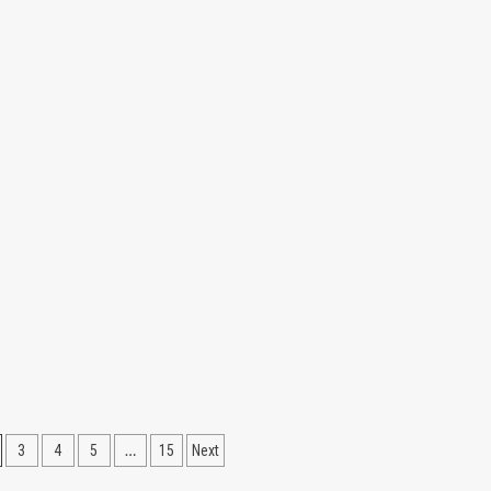
o
…
3
4
5
15
Next