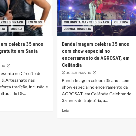
ARCELO GIRARD
EVENTOS
COLUNISTA MARCELO GIRARD
CULTURA
LIA
MÚSICA
JORNAL BRASÍLIA
gem celebra 35 anos
Banda Imagem celebra 35 anos
ratuito em Santa
com show especial no
encerramento da AGROSAT, em
Ceilândia
ÍLIA
resenta no Circuito de
JORNAL BRASÍLIA
 & Artesanato nas
Banda Imagem celebra 35 anos com
eforça tradição, inclusão e
show especial no encerramento da
ltural do DF...
AGROSAT, em Ceilândia Celebrando
35 anos de trajetória, a...
Leia