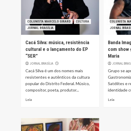
COLUNISTA MARCELO GIRARD
CULTURA
COLUNISTA M
JORNAL BRASÍLIA
JORNAL BRASÍ
Cacá Silva: música, resistência
Banda Ima
cultural e o lançamento do EP
com show g
“SER”
Maria
JORNAL BRASÍLIA
JORNAL BRAS
Cacá Silva é um dos nomes mais
Grupo se ap
resistentes e autênticos da cultura
Gastronomia
popular do Distrito Federal. Músico,
Satélites e r
compositor, poeta, produtor...
identidade cu
Leia
Leia