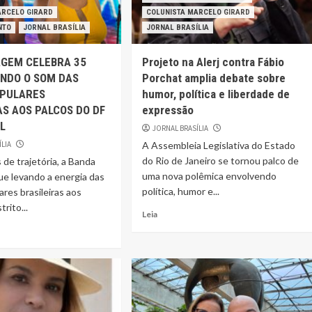
ARCELO GIRARD
COLUNISTA MARCELO GIRARD
NTO
JORNAL BRASÍLIA
JORNAL BRASÍLIA
AGEM CELEBRA 35
Projeto na Alerj contra Fábio
ANDO O SOM DAS
Porchat amplia debate sobre
OPULARES
humor, política e liberdade de
AS AOS PALCOS DO DF
expressão
IL
JORNAL BRASÍLIA
ÍLIA
A Assembleia Legislativa do Estado
do Rio de Janeiro se tornou palco de
de trajetória, a Banda
uma nova polêmica envolvendo
e levando a energia das
política, humor e...
ares brasileiras aos
trito...
Leia