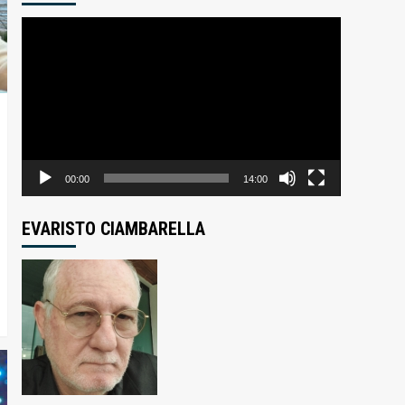
Tocador
de
vídeo
00:00
14:00
EVARISTO CIAMBARELLA