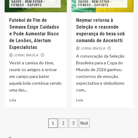
SAÚDE - BEM ESTAR -
SAÚDE - BEM ESTAR -
FITNESS - ESPORTE
FITNESS - ESPORTE
Futebol de Fim de
Neymar retorna à
Semana Exige Cuidados
Seleção e reacende
e Pode Aumentar Risco
esperança do hexa sob
de Lesões, Alertam
comando de Ancelotti
Especialistas
JORNAL BRASÍLIA
JORNAL BRASÍLIA
A convocação da Seleção
Vestir a camisa do time,
Brasileira para a Copa do
reunir os amigos e entrar
Mundo de 2026 ganhou
em campo para bater
contornos de emoção,
aquela bola continua sendo
expectativa e simbolismo
uma das...
com...
Leia
Leia
Navegação
1
2
3
Next
por