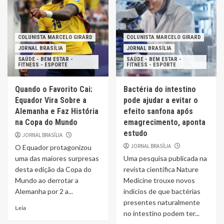
COLUNISTA MARCELO GIRARD
COLUNISTA MARCELO GIRARD
JORNAL BRASÍLIA
JORNAL BRASÍLIA
SAÚDE - BEM ESTAR -
SAÚDE - BEM ESTAR -
FITNESS - ESPORTE
FITNESS - ESPORTE
Quando o Favorito Cai:
Bactéria do intestino
Equador Vira Sobre a
pode ajudar a evitar o
Alemanha e Faz História
efeito sanfona após
na Copa do Mundo
emagrecimento, aponta
estudo
JORNAL BRASÍLIA
JORNAL BRASÍLIA
O Equador protagonizou
uma das maiores surpresas
Uma pesquisa publicada na
desta edição da Copa do
revista científica Nature
Mundo ao derrotar a
Medicine trouxe novos
Alemanha por 2 a...
indícios de que bactérias
presentes naturalmente
Leia
no intestino podem ter...