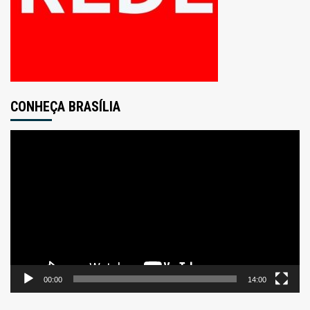
CONHEÇA BRASÍLIA
Tocador
de
vídeo
00:00
14:00