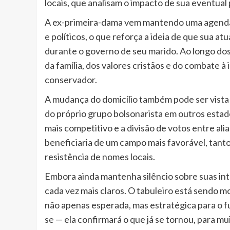
locais, que analisam o impacto de sua eventual
A ex-primeira-dama vem mantendo uma agenda pú
e políticos, o que reforça a ideia de que sua a
durante o governo de seu marido. Ao longo dos
da família, dos valores cristãos e do combate à
conservador.
A mudança do domicílio também pode ser vista 
do próprio grupo bolsonarista em outros estado
mais competitivo e a divisão de votos entre al
beneficiaria de um campo mais favorável, tanto
resistência de nomes locais.
Embora ainda mantenha silêncio sobre suas int
cada vez mais claros. O tabuleiro está sendo mo
não apenas esperada, mas estratégica para o fu
se — ela confirmará o que já se tornou, para m