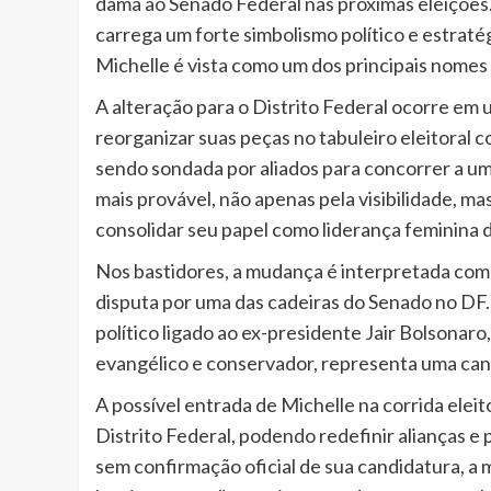
dama ao Senado Federal nas próximas eleiçõe
carrega um forte simbolismo político e estrat
Michelle é vista como um dos principais nomes
A alteração para o Distrito Federal ocorre em
reorganizar suas peças no tabuleiro eleitoral c
sendo sondada por aliados para concorrer a um
mais provável, não apenas pela visibilidade, mas
consolidar seu papel como liderança feminina da
Nos bastidores, a mudança é interpretada co
disputa por uma das cadeiras do Senado no DF.
político ligado ao ex-presidente Jair Bolsonaro
evangélico e conservador, representa uma can
A possível entrada de Michelle na corrida eleit
Distrito Federal, podendo redefinir alianças 
sem confirmação oficial de sua candidatura, a