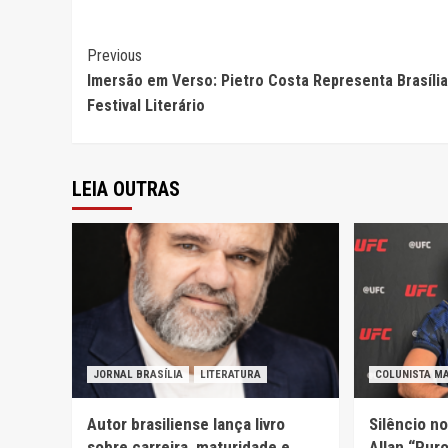
Continue
Previous
Imersão em Verso: Pietro Costa Representa Brasíli
Reading
Festival Literário
LEIA OUTRAS
JORNAL BRASÍLIA
LITERATURA
COLUNISTA M
Autor brasiliense lança livro
Silêncio n
sobre carreira, maturidade e
Allan “Pur