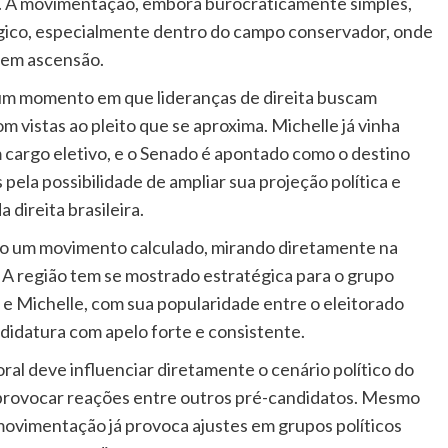
s. A movimentação, embora burocraticamente simples,
égico, especialmente dentro do campo conservador, onde
 em ascensão.
 um momento em que lideranças de direita buscam
om vistas ao pleito que se aproxima. Michelle já vinha
 cargo eletivo, e o Senado é apontado como o destino
 pela possibilidade de ampliar sua projeção política e
 direita brasileira.
mo um movimento calculado, mirando diretamente na
 A região tem se mostrado estratégica para o grupo
, e Michelle, com sua popularidade entre o eleitorado
didatura com apelo forte e consistente.
oral deve influenciar diretamente o cenário político do
e provocar reações entre outros pré-candidatos. Mesmo
 movimentação já provoca ajustes em grupos políticos