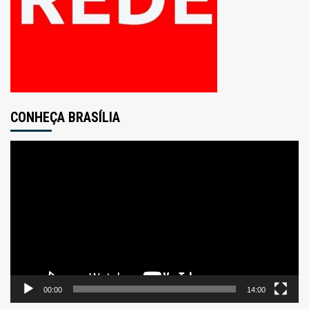
CONHEÇA BRASÍLIA
Tocador
de
vídeo
00:00
14:00