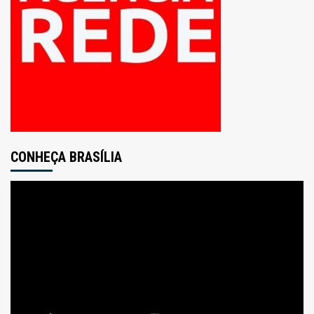
CONHEÇA BRASÍLIA
Tocador
de
vídeo