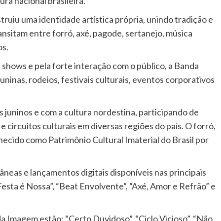
ra nacional brasileira.
truiu uma identidade artística própria, unindo tradição e
itam entre forró, axé, pagode, sertanejo, música
os.
shows e pela forte interação com o público, a Banda
inas, rodeios, festivais culturais, eventos corporativos
juninos e com a cultura nordestina, participando de
 e circuitos culturais em diversas regiões do país. O forró,
hecido como Patrimônio Cultural Imaterial do Brasil por
âneas e lançamentos digitais disponíveis nas principais
Festa é Nossa”, “Beat Envolvente”, “Axé, Amor e Refrão” e
a Imagem estão: “Certo Duvidoso”, “Ciclo Vicioso”, “Não