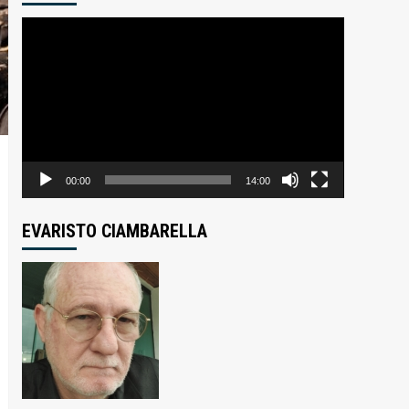
Tocador
de
vídeo
00:00
14:00
EVARISTO CIAMBARELLA