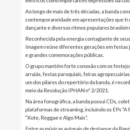
elétricos como importantes expressões da cultu
Ao longo de mais de três décadas, a banda cons
contemporaneidade em apresentações que trans
dançante e diversos ritmos populares brasileir
Reconhecida pela energia contagiante de seus 
Imagem reúne diferentes gerações em festas jun
e grandes comemorações públicas.
O grupo mantém forte conexão com os festejos 
arraiás, festas paroquiais, feiras agropecuárias
um dos pilares do repertório da banda, é recon
meio da Resolução IPHAN nº 2/2021.
Na área fonográfica, a banda possui CDs, colet
plataformas de streaming, incluindo os EPs “A 
“Xote, Reggae e Algo Mais”.
Entre as músicas autorais de destaque da Band