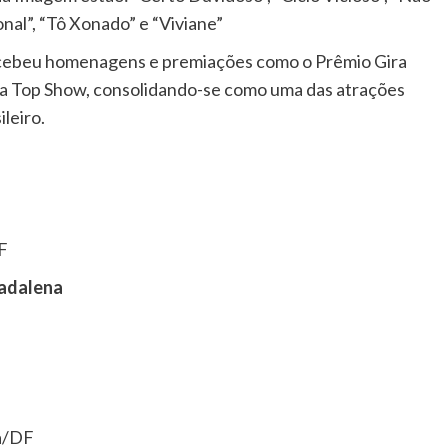
al”, “Tô Xonado” e “Viviane”
recebeu homenagens e premiações como o Prêmio Gira
ília Top Show, consolidando-se como uma das atrações
leiro.
F
Madalena
ma/DF