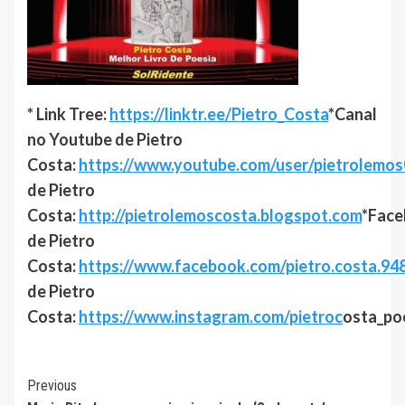
* Link Tree:
https://linktr.ee/Pietro_Costa
*Canal
no Youtube de Pietro
Costa:
https://www.youtube.com/user/pietrolemo
de Pietro
Costa:
http://p
ietrolemoscosta.blogspot.com
*Fac
de Pietro
Costa:
https://www.facebook.com/pietro.costa.94
de Pietro
Costa:
https://www.instagram.com/pietro
c
osta_po
Continue
Previous