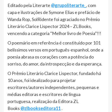
Editado pela Literarte
@grupoliterarte_
, com
capa e ilustrações de Symone Elias e prefácio de
Wanda Rop, SolRidente foi agraciado no Prêmio
Literário Clarice Lispector 2024 – ZLBooks,
vencendo a categoria “Melhor livro de Poesia”!!!
O poemário em referência é constituído por 101
belíssimos versos em português-espanhol, onde a
poesia abrasa os corações com a potência do
sorriso, do amor, da introspecção e da esperança.
O Prêmio Literário Clarice Lispector, fundado há
10 anos, foi idealizado para projetar
escritores/autores independentes, pequenas e
médias editoras e escritores de língua
portuguesa, realização da Editora ZL
Books
@zlbookseditora11
.