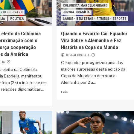
COLUNISTA MARCELO GIRARD
ARCELO GIRARD
JORNAL BRASÍLIA
LIA
POLÍTICA
SAÚDE - BEM ESTAR - FITNESS - ESPORTE
 eleito da Colômbia
Quando o Favorito Cai: Equador
proximação com o
Vira Sobre a Alemanha e Faz
eforça cooperação
História na Copa do Mundo
es da América
JORNAL BRASÍLIA
ÍLIA
O Equador protagonizou uma das
maiores surpresas desta edição da
 eleito da Colômbia,
Copa do Mundo ao derrotar a
la Espriella, manifestou
Alemanha por 2 a...
-feira (25) o interesse em
 relações diplomáticas...
Leia