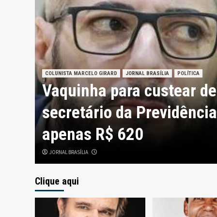
COLUNISTA MARCELO GIRARD
JORNAL BRASÍLIA
POLÍTICA
x-
Javier Milei recebe honr
Paulo antes de participa
do PL
JORNAL BRASÍLIA
Clique aqui