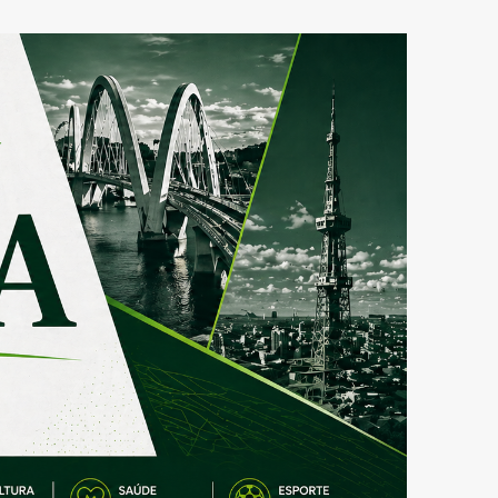
COLUNISTA MARCELO GIRARD
Debate no STF sobre
investigação de Lulinha
expõe divergências em
2
distribuição de inquérito
COLUNISTA MARCELO GIRARD
De Norte a Sul: festival
transforma Brasília em
vitrine da diversidade da