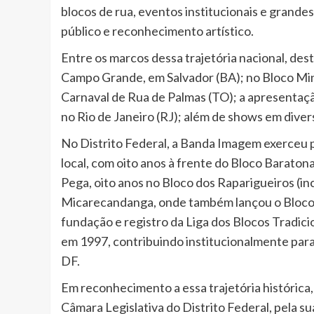
blocos de rua, eventos institucionais e grand
público e reconhecimento artístico.
Entre os marcos dessa trajetória nacional, de
Campo Grande, em Salvador (BA); no Bloco Min
Carnaval de Rua de Palmas (TO); a apresentação
no Rio de Janeiro (RJ); além de shows em diver
No Distrito Federal, a Banda Imagem exerceu 
local, com oito anos à frente do Bloco Baraton
Pega, oito anos no Bloco dos Raparigueiros (in
Micarecandanga, onde também lançou o Bloco d
fundação e registro da Liga dos Blocos Tradicio
em 1997, contribuindo institucionalmente para
DF.
Em reconhecimento a essa trajetória históric
Câmara Legislativa do Distrito Federal, pela s