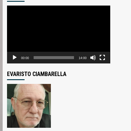
Tocador
de
vídeo
00:00
14:00
EVARISTO CIAMBARELLA