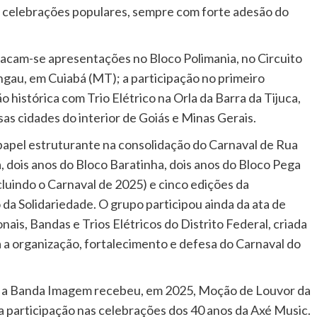
es celebrações populares, sempre com forte adesão do
stacam-se apresentações no Bloco Polimania, no Circuito
gau, em Cuiabá (MT); a participação no primeiro
 histórica com Trio Elétrico na Orla da Barra da Tijuca,
sas cidades do interior de Goiás e Minas Gerais.
papel estruturante na consolidação do Carnaval de Rua
a, dois anos do Bloco Baratinha, dois anos do Bloco Pega
cluindo o Carnaval de 2025) e cinco edições da
a Solidariedade. O grupo participou ainda da ata de
nais, Bandas e Trios Elétricos do Distrito Federal, criada
 a organização, fortalecimento e defesa do Carnaval do
a, a Banda Imagem recebeu, em 2025, Moção de Louvor da
ua participação nas celebrações dos 40 anos da Axé Music.