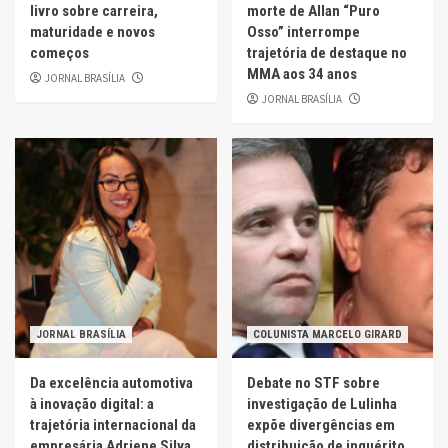
livro sobre carreira,
morte de Allan “Puro
maturidade e novos
Osso” interrompe
começos
trajetória de destaque no
MMA aos 34 anos
JORNAL BRASÍLIA
JORNAL BRASÍLIA
JORNAL BRASÍLIA
COLUNISTA MARCELO GIRARD
Da excelência automotiva
Debate no STF sobre
à inovação digital: a
investigação de Lulinha
trajetória internacional da
expõe divergências em
empresária Adriene Silva
distribuição de inquérito