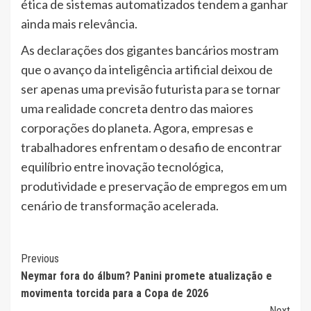
ética de sistemas automatizados tendem a ganhar
ainda mais relevância.
As declarações dos gigantes bancários mostram
que o avanço da inteligência artificial deixou de
ser apenas uma previsão futurista para se tornar
uma realidade concreta dentro das maiores
corporações do planeta. Agora, empresas e
trabalhadores enfrentam o desafio de encontrar
equilíbrio entre inovação tecnológica,
produtividade e preservação de empregos em um
cenário de transformação acelerada.
Continue
Previous
Neymar fora do álbum? Panini promete atualização e
Reading
movimenta torcida para a Copa de 2026
Next